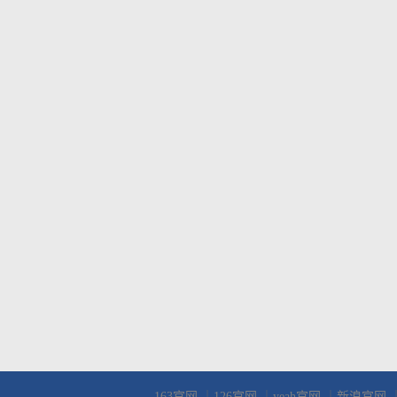
163官网
｜
126官网
｜
yeah官网
｜
新浪官网